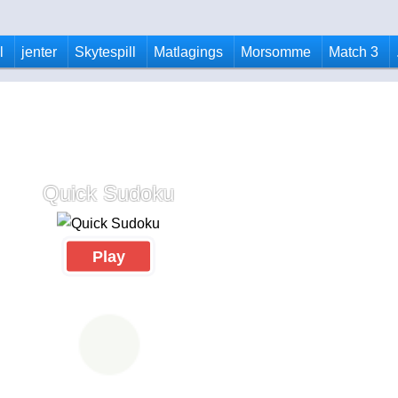
l
jenter
Skytespill
Matlagings
Morsomme
Match 3
Quick Sudoku
Play