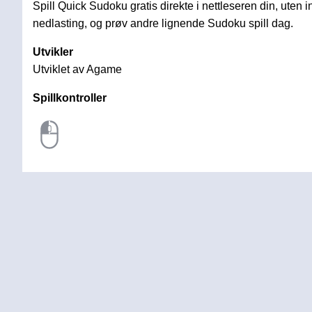
Spill Quick Sudoku gratis direkte i nettleseren din, uten in
nedlasting, og prøv andre lignende Sudoku spill dag.
Utvikler
Utviklet av Agame
Spillkontroller