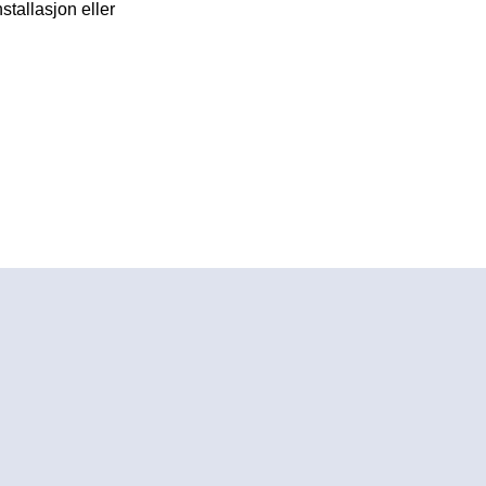
stallasjon eller