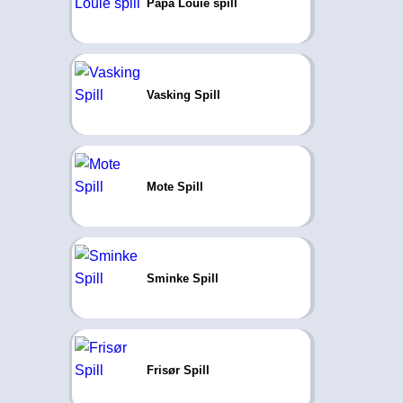
Papa Louie spill
Vasking Spill
Mote Spill
Sminke Spill
Frisør Spill