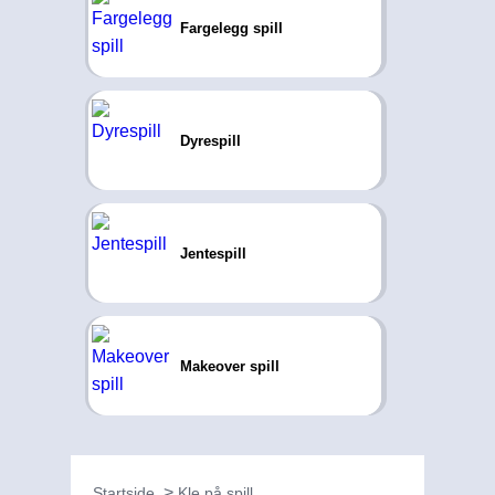
Fargelegg spill
Dyrespill
Jentespill
Makeover spill
Startside
Kle på spill