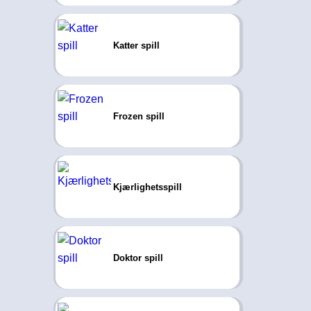
Katter spill
Frozen spill
Kjærlighetsspill
Doktor spill