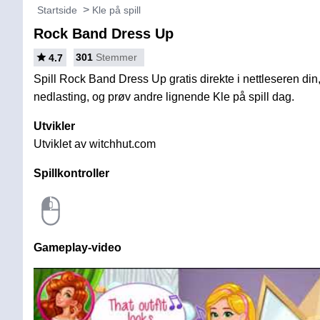
Startside
Kle på spill
Rock Band Dress Up
301
Stemmer
4.7
Spill Rock Band Dress Up gratis direkte i nettleseren din, 
nedlasting, og prøv andre lignende Kle på spill dag.
Utvikler
Utviklet av witchhut.com
Spillkontroller
Gameplay-video