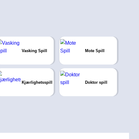
Vasking Spill
Mote Spill
Kjærlighetsspill
Doktor spill