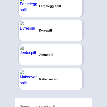
Fargelegg spill
Dyrespill
Jentespill
Makeover spill
Startside
Kle på spill