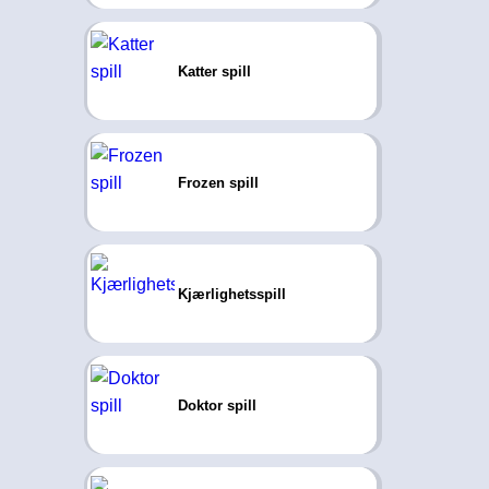
Katter spill
Frozen spill
Kjærlighetsspill
Doktor spill