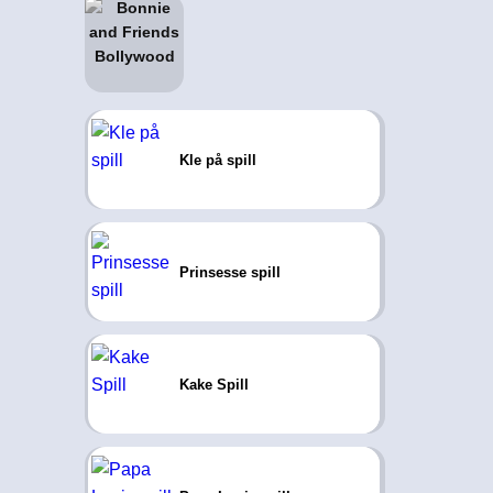
Kle på spill
Prinsesse spill
Kake Spill