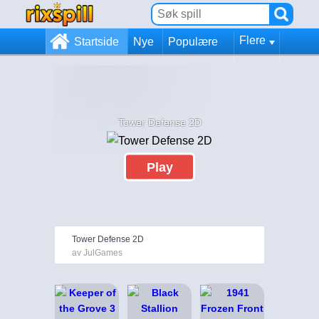
Flere
Startside
Nye
Populære
Tower Defense 2D
Play
Tower Defense 2D
av JulGames