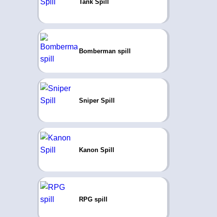
Tank Spill
Bomberman spill
Sniper Spill
Kanon Spill
RPG spill