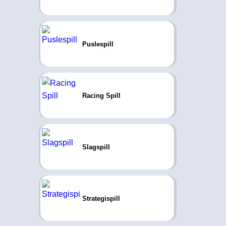
Puslespill
Racing Spill
Slagspill
Strategispill