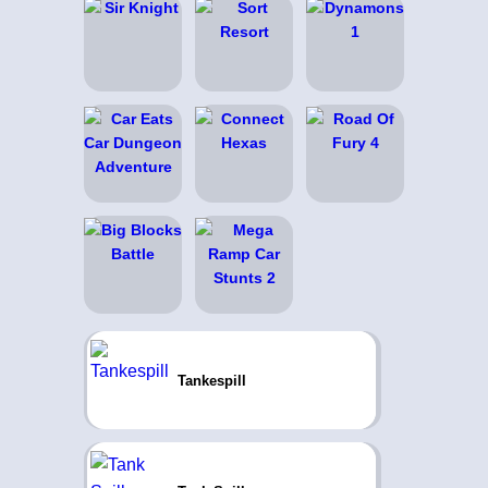
Tankespill