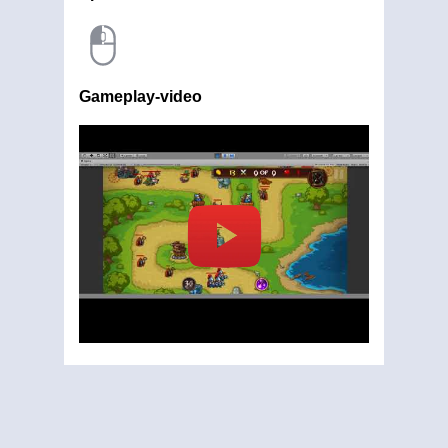
Gameplay-video