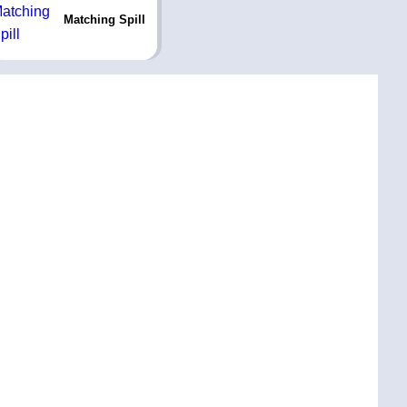
Matching Spill