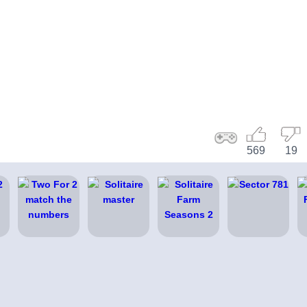
569
19