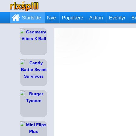
Startside
Nye
Populære
Action
Eventyr
Bi