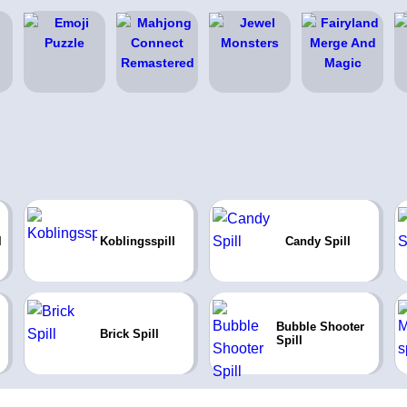
l
Koblingsspill
Candy Spill
Bubble Shooter
Brick Spill
Spill