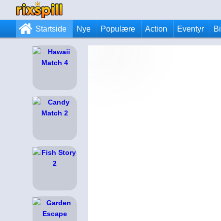
Startside
Nye
Populære
Action
Eventyr
Bi