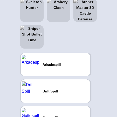
Arkadespill
Drift Spill