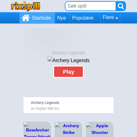
Flere
Startside
Nye
Populære
Archery Legends
Play
Archery Legends
av Digital Will Inc.