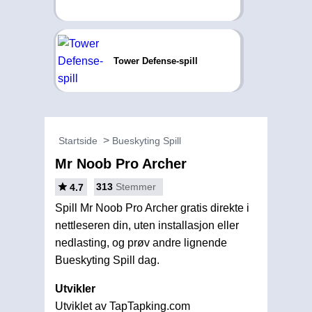
Tower Defense-spill
Startside
Bueskyting Spill
Mr Noob Pro Archer
313
Stemmer
4.7
Spill Mr Noob Pro Archer gratis direkte i
nettleseren din, uten installasjon eller
nedlasting, og prøv andre lignende
Bueskyting Spill dag.
Utvikler
Utviklet av TapTapking.com