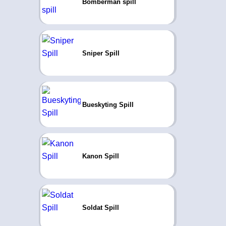
Bomberman spill
Sniper Spill
Bueskyting Spill
Kanon Spill
Soldat Spill