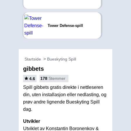
Tower Defense-spill
Startside
Bueskyting Spill
gibbets
178
Stemmer
4.6
Spill gibbets gratis direkte i nettleseren
din, uten installasjon eller nedlasting, og
prøv andre lignende Bueskyting Spill
dag.
Utvikler
Utviklet av Konstantin Boronenkov &