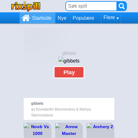
Flere
Startside
Nye
Populære
gibbets
Play
gibbets
av Konstantin Boronenkov & Mariya
Starovoytova