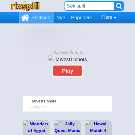
Flere
Startside
Nye
Populære
Harvest Honors
Play
Harvest Honors
av Agame