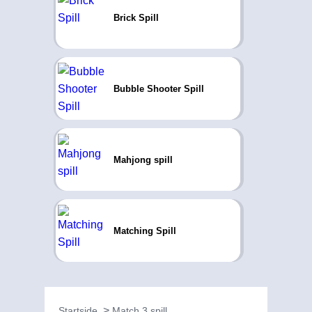
Brick Spill
Bubble Shooter Spill
Mahjong spill
Matching Spill
Startside
Match 3 spill