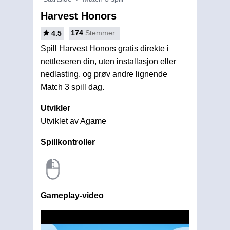
Harvest Honors
174
Stemmer
4.5
Spill Harvest Honors gratis direkte i
nettleseren din, uten installasjon eller
nedlasting, og prøv andre lignende
Match 3 spill dag.
Utvikler
Utviklet av Agame
Spillkontroller
Gameplay-video