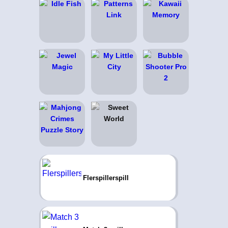
Flerspillerspill