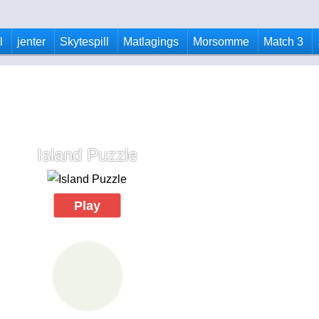
l
jenter
Skytespill
Matlagings
Morsomme
Match 3
Island Puzzle
Play