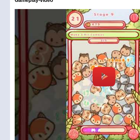
Gameplay-video