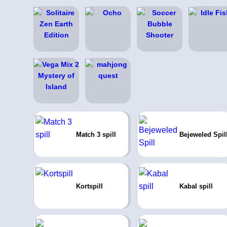
Match 3 spill
Bejeweled Spil
Kortspill
Kabal spill