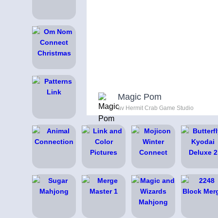
Magic Pom
av Hermit Crab Game Studio