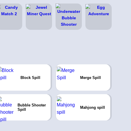
Block Spill
Merge Spill
Bubble Shooter
Mahjong spill
Spill