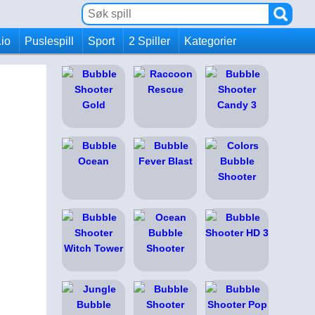
.io
Puslespill
Sport
2 Spiller
Kategorier