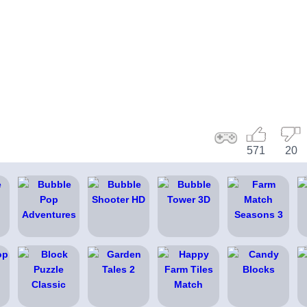
571
20