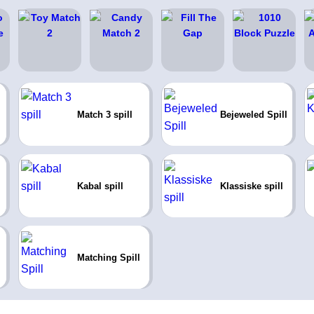
Match 3 spill
Bejeweled Spill
Kabal spill
Klassiske spill
Matching Spill