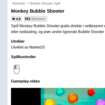
Startside
Bubble Shooter Spill
Monkey Bubble Shooter
591
Stemmer
4.9
Spill Monkey Bubble Shooter gratis direkte i nettleseren d
eller nedlasting, og prøv andre lignende Bubble Shooter 
Utvikler
Utviklet av MarketJS
Spillkontroller
Gameplay-video