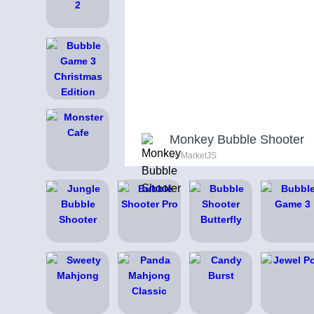
Monkey Bubble Shooter
av MarketJS