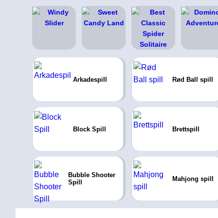
Arkadespill
Rød Ball spill
Block Spill
Brettspill
Bubble Shooter
Mahjong spill
Spill