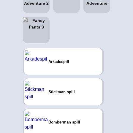
Arkadespill
Stickman spill
Bomberman spill