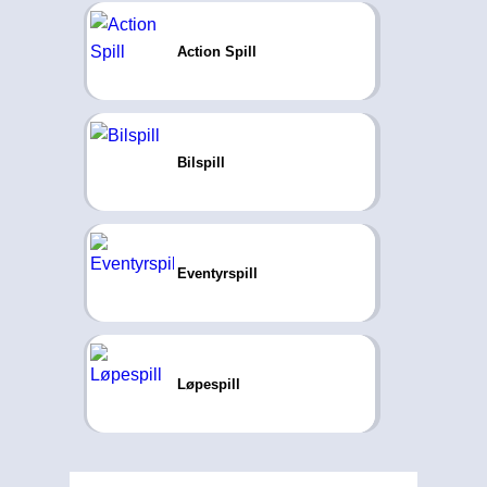
Action Spill
Bilspill
Eventyrspill
Løpespill