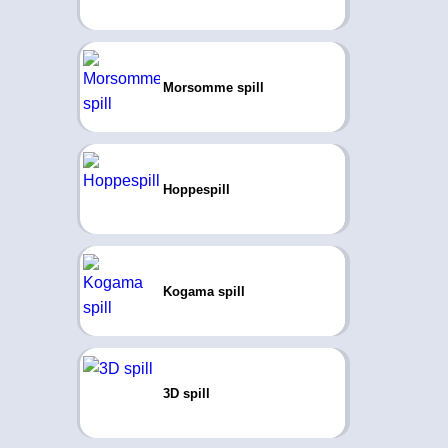
Morsomme spill
Hoppespill
Kogama spill
3D spill