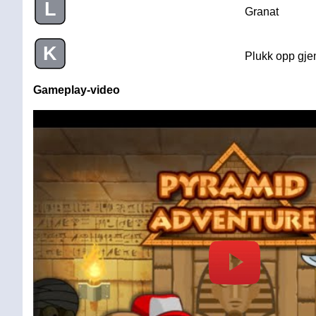
L
Granat
K
Plukk opp gje
Gameplay-video