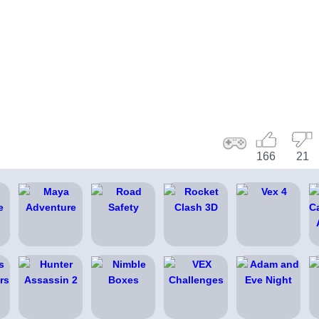
166
21