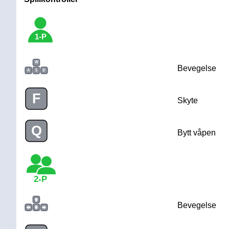
1-P
W
Bevegelse
A
S
D
F
Skyte
Q
Bytt våpen
2-P
Bevegelse