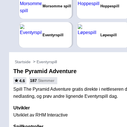
Morsomme spill
Hoppespill
Eventyrspill
Løpespill
Startside
Eventyrspill
The Pyramid Adventure
187
Stemmer
4.6
Spill The Pyramid Adventure gratis direkte i nettleseren di
nedlasting, og prøv andre lignende Eventyrspill dag.
Utvikler
Utviklet av RHM Interactive
Spillkontroller