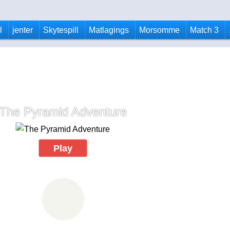
l
jenter
Skytespill
Matlagings
Morsomme
Match 3
The Pyramid Adventure
Play