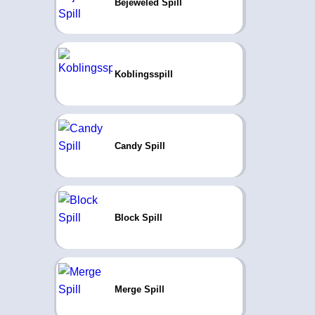
Bejeweled Spill
Koblingsspill
Candy Spill
Block Spill
Merge Spill