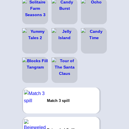
Match 3 spill