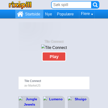
Flere
Startside
Nye
Populære
Tile Connect
Play
Tile Connect
av MarketJS