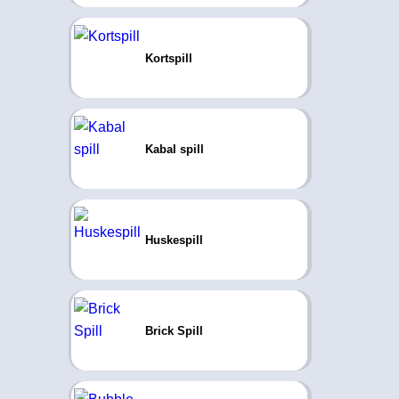
Kortspill
Kabal spill
Huskespill
Brick Spill