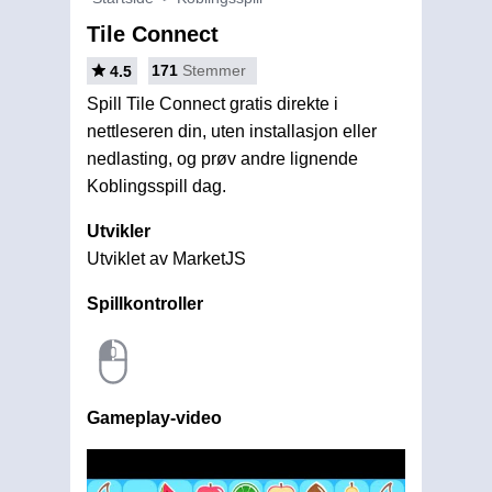
Tile Connect
171
Stemmer
4.5
Spill Tile Connect gratis direkte i
nettleseren din, uten installasjon eller
nedlasting, og prøv andre lignende
Koblingsspill dag.
Utvikler
Utviklet av MarketJS
Spillkontroller
Gameplay-video