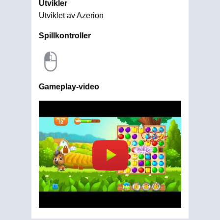
Utvikler
Utviklet av Azerion
Spillkontroller
Gameplay-video