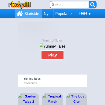
Flere
Startside
Nye
Populære
Yummy Tales
Play
Yummy Tales
av Azerion