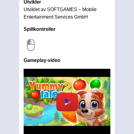
Utvikler
Utviklet av SOFTGAMES – Mobile
Entertainment Services GmbH
Spillkontroller
Gameplay-video