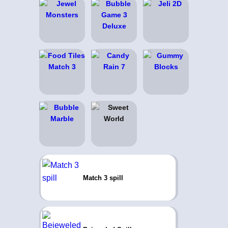
Match 3 spill