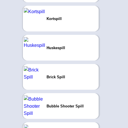
Kortspill
Huskespill
Brick Spill
Bubble Shooter Spill