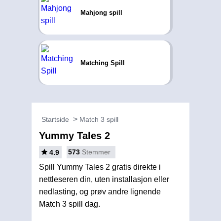
Mahjong spill
Matching Spill
Startside
Match 3 spill
Yummy Tales 2
573
Stemmer
4.9
Spill Yummy Tales 2 gratis direkte i
nettleseren din, uten installasjon eller
nedlasting, og prøv andre lignende
Match 3 spill dag.