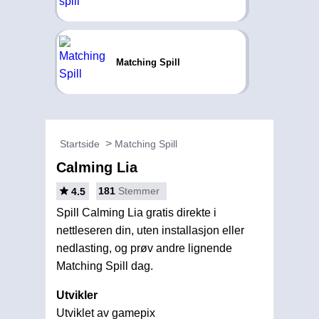
Matching Spill
Startside
Matching Spill
Calming Lia
181
Stemmer
4.5
Spill Calming Lia gratis direkte i
nettleseren din, uten installasjon eller
nedlasting, og prøv andre lignende
Matching Spill dag.
Utvikler
Utviklet av gamepix