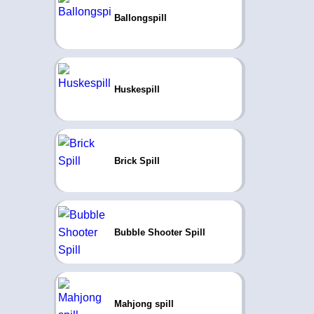
Ballongspill
Huskespill
Brick Spill
Bubble Shooter Spill
Mahjong spill