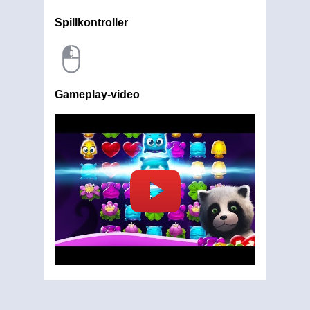
Spillkontroller
Gameplay-video