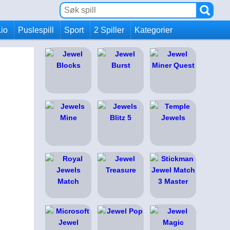
.io
Puslespill
Sport
2 Spiller
Kategorier