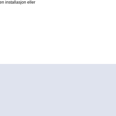
en installasjon eller