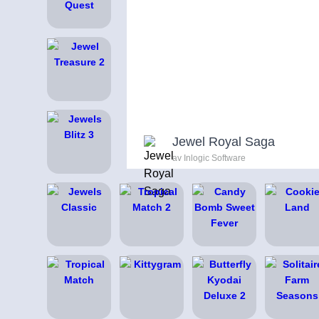
Jewel Royal Saga
av Inlogic Software