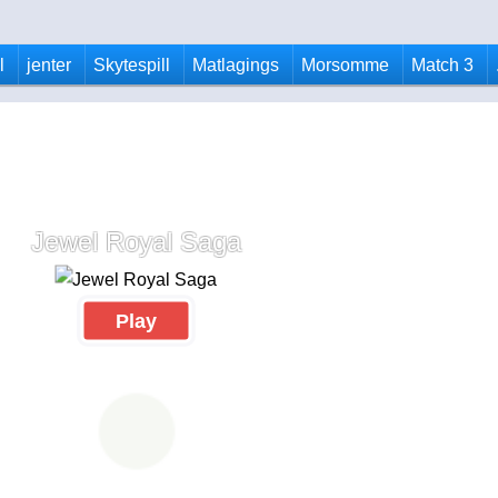
l
jenter
Skytespill
Matlagings
Morsomme
Match 3
Jewel Royal Saga
Play