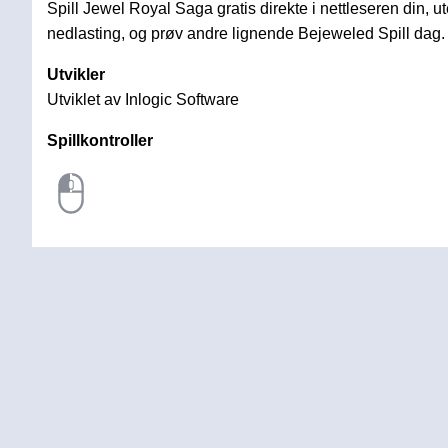
Spill Jewel Royal Saga gratis direkte i nettleseren din, ut
nedlasting, og prøv andre lignende Bejeweled Spill dag.
Utvikler
Utviklet av Inlogic Software
Spillkontroller