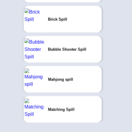
Brick Spill
Bubble Shooter Spill
Mahjong spill
Matching Spill