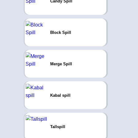
Candy Spill
Block Spill
Merge Spill
Kabal spill
Tallspill