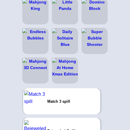
Match 3 spill